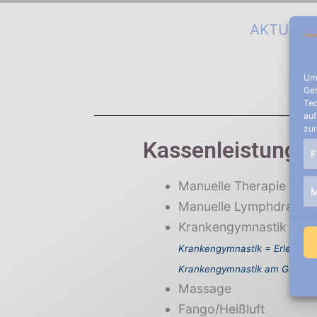
AKTUELL
Um 
Ger
Tec
auf
zur
Kassenleistunge
F
Manuelle Therapie
M
Manuelle Lymphdraina
Krankengymnastik
Krankengymnastik = Erlernen 
Krankengymnastik am Gerät = 
Massage
Fango/Heißluft