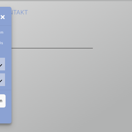
KONTAKT
um
Ds
rn