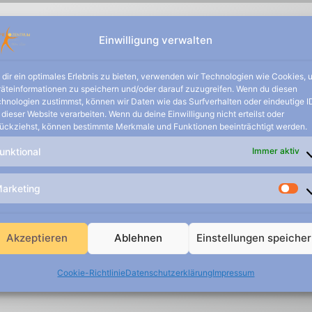
ES
LEISTUNGEN
PRAXIS
STANDORT
Einwilligung verwalten
dir ein optimales Erlebnis zu bieten, verwenden wir Technologien wie Cookies, 
äteinformationen zu speichern und/oder darauf zuzugreifen. Wenn du diesen
hnologien zustimmst, können wir Daten wie das Surfverhalten oder eindeutige I
 dieser Website verarbeiten. Wenn du deine Einwilligung nicht erteilst oder
ückziehst, können bestimmte Merkmale und Funktionen beeinträchtigt werden.
n:
unktional
Immer aktiv
arketing
ge
Akzeptieren
Ablehnen
Einstellungen speiche
von Übungen für zu Hause.
Kraftausdauer, körperliche Ausdauer und gezielter Muskelaufbau
Cookie-Richtlinie
Datenschutzerklärung
Impressum