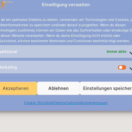
ES
LEISTUNGEN
PRAXIS
STANDORT
Einwilligung verwalten
dir ein optimales Erlebnis zu bieten, verwenden wir Technologien wie Cookies, 
äteinformationen zu speichern und/oder darauf zuzugreifen. Wenn du diesen
hnologien zustimmst, können wir Daten wie das Surfverhalten oder eindeutige I
 dieser Website verarbeiten. Wenn du deine Einwilligung nicht erteilst oder
ückziehst, können bestimmte Merkmale und Funktionen beeinträchtigt werden.
unktional
Immer aktiv
arketing
Akzeptieren
Ablehnen
Einstellungen speiche
Cookie-Richtlinie
Datenschutzerklärung
Impressum