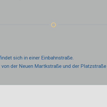
ndet sich in einer Einbahnstraße.
r von der Neuen Martkstraße und der Platzstraße 
Therapiezentrum am 