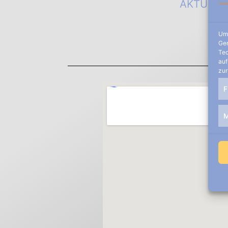
AKTUELL
Um 
Ger
Tec
auf
zur
F
M