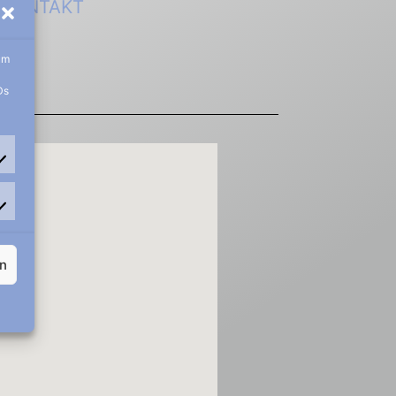
KONTAKT
um
Ds
rn