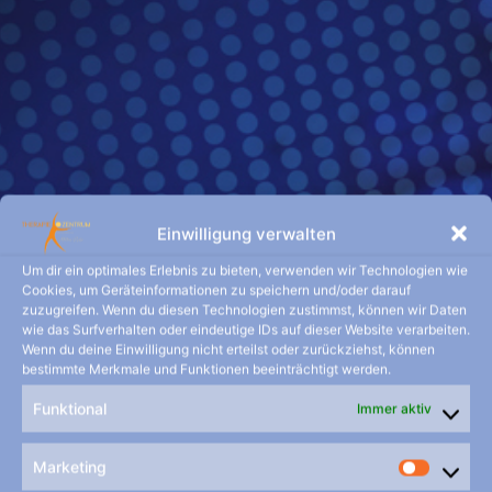
Einwilligung verwalten
Um dir ein optimales Erlebnis zu bieten, verwenden wir Technologien wie
Cookies, um Geräteinformationen zu speichern und/oder darauf
zuzugreifen. Wenn du diesen Technologien zustimmst, können wir Daten
wie das Surfverhalten oder eindeutige IDs auf dieser Website verarbeiten.
Praxisurlaub
Wenn du deine Einwilligung nicht erteilst oder zurückziehst, können
bestimmte Merkmale und Funktionen beeinträchtigt werden.
Funktional
Immer aktiv
Marketing